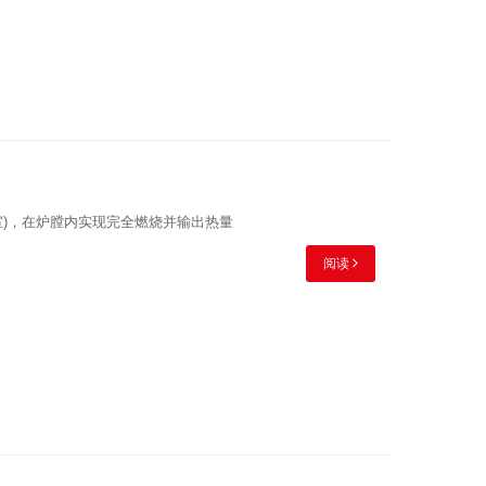
室)，在炉膛内实现完全燃烧并输出热量
阅读