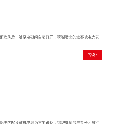
预吹风后，油泵电磁阀自动打开，喷嘴喷出的油雾被电火花
阅读
锅炉的配套辅机中最为重要设备，锅炉燃烧器主要分为燃油