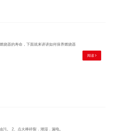
燃烧器的寿命，下面就来讲讲如何保养燃烧器
阅读
油污。 2、点火棒碎裂．潮湿．漏电。