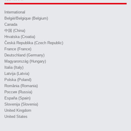
International
België/Belgique (Belgium)
Canada
中国 (China)
Hrvatska (Croatia)
Česká Republika (Czech Republic)
France (France)
Deutschland (Germany)
Magyarország (Hungary)
Italia (Italy)
Latvija (Latvia)
Polska (Poland)
România (Romania)
Россия (Russia)
España (Spain)
Slovenija (Slovenia)
United Kingdom
United States