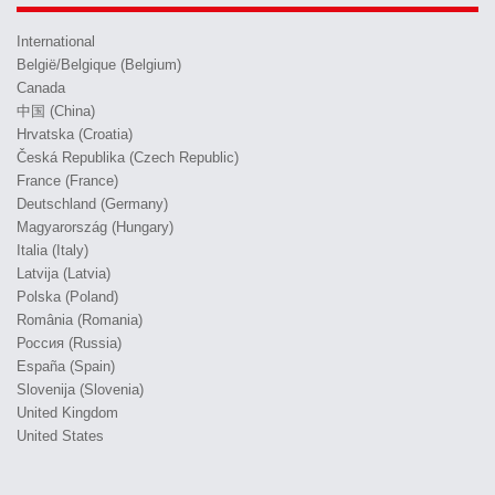
International
België/Belgique (Belgium)
Canada
中国 (China)
Hrvatska (Croatia)
Česká Republika (Czech Republic)
France (France)
Deutschland (Germany)
Magyarország (Hungary)
Italia (Italy)
Latvija (Latvia)
Polska (Poland)
România (Romania)
Россия (Russia)
España (Spain)
Slovenija (Slovenia)
United Kingdom
United States