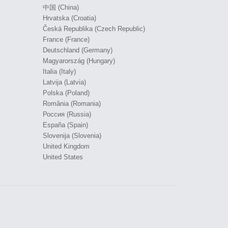
中国 (China)
Hrvatska (Croatia)
Česká Republika (Czech Republic)
France (France)
Deutschland (Germany)
Magyarország (Hungary)
Italia (Italy)
Latvija (Latvia)
Polska (Poland)
România (Romania)
Россия (Russia)
España (Spain)
Slovenija (Slovenia)
United Kingdom
United States