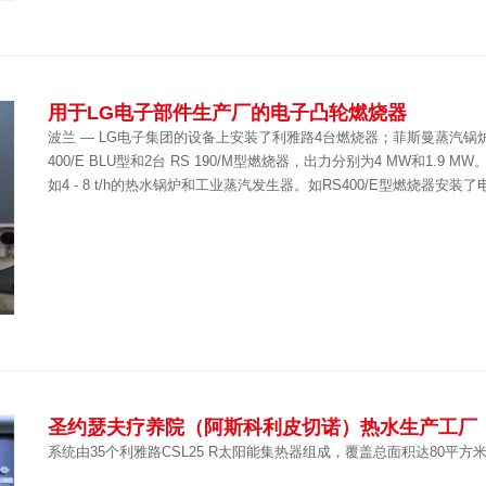
用于LG电子部件生产厂的电子凸轮燃烧器
波兰 — LG电子集团的设备上安装了利雅路4台燃烧器；菲斯曼蒸汽锅炉Vitoma
400/E BLU型和2台 RS 190/M型燃烧器，出力分别为4 MW和1
如4 - 8 t/h的热水锅炉和工业蒸汽发生器。如RS400/E型燃烧器安
圣约瑟夫疗养院（阿斯科利皮切诺）热水生产工厂
系统由35个利雅路CSL25 R太阳能集热器组成，覆盖总面积达80平