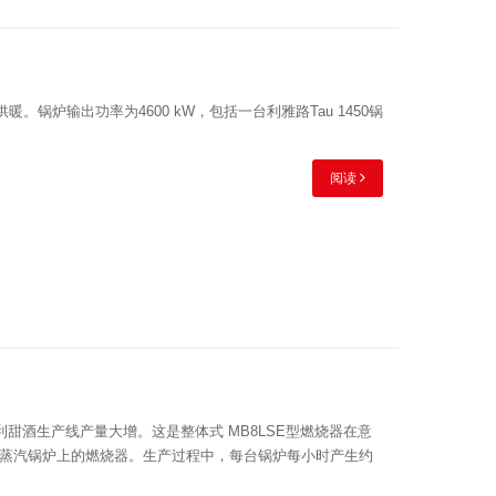
供暖。锅炉输出功率为4600 kW，包括一台利雅路Tau 1450锅
阅读
甜酒生产线产量大增。这是整体式 MB8LSE型燃烧器在意
蒸汽锅炉上的燃烧器。生产过程中，每台锅炉每小时产生约