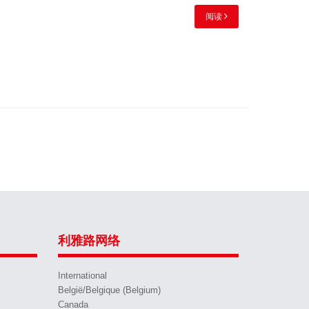
阅读
利雅路网络
International
België/Belgique (Belgium)
Canada