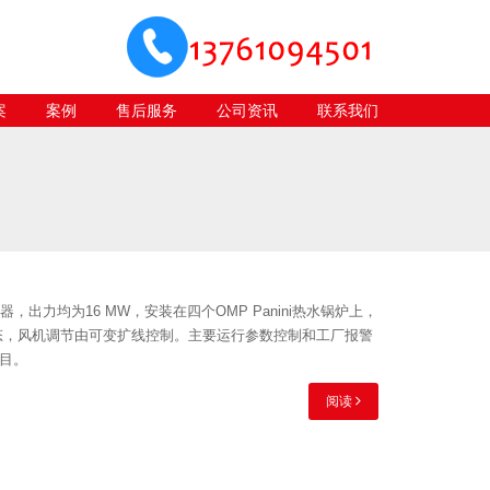
案
案例
售后服务
公司资讯
联系我们
，出力均为16 MW，安装在四个OMP Panini热水锅炉上，
态，风机调节由可变扩线控制。主要运行参数控制和工厂报警
目。
阅读