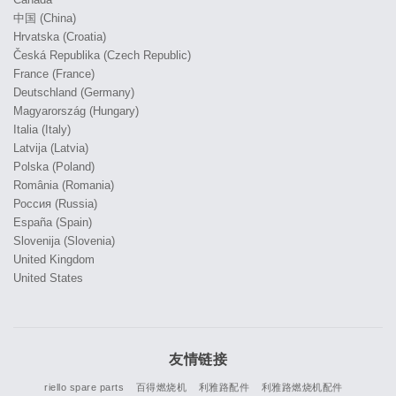
中国 (China)
Hrvatska (Croatia)
Česká Republika (Czech Republic)
France (France)
Deutschland (Germany)
Magyarország (Hungary)
Italia (Italy)
Latvija (Latvia)
Polska (Poland)
România (Romania)
Россия (Russia)
España (Spain)
Slovenija (Slovenia)
United Kingdom
United States
友情链接
riello spare parts
百得燃烧机
利雅路配件
利雅路燃烧机配件