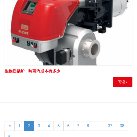
生物质锅炉一吨蒸汽成本有多少
阅读
«
1
2
3
4
5
6
7
8
...
37
38
»