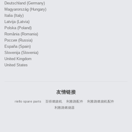
Deutschland (Germany)
Magyarország (Hungary)
Italia (Italy)
Latvija (Latvia)
Polska (Poland)
România (Romania)
Россия (Russia)
España (Spain)
Slovenija (Slovenia)
United Kingdom
United States
友情链接
riello spare parts
百得燃烧机
利雅路配件
利雅路燃烧机配件
利雅路燃烧器