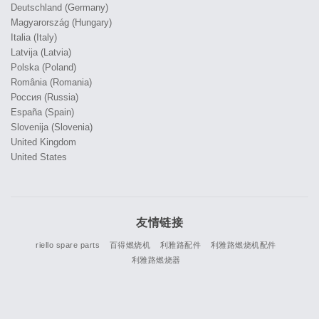
Deutschland (Germany)
Magyarország (Hungary)
Italia (Italy)
Latvija (Latvia)
Polska (Poland)
România (Romania)
Россия (Russia)
España (Spain)
Slovenija (Slovenia)
United Kingdom
United States
友情链接
riello spare parts
百得燃烧机
利雅路配件
利雅路燃烧机配件
利雅路燃烧器