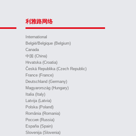
利雅路网络
International
België/Belgique (Belgium)
Canada
中国 (China)
Hrvatska (Croatia)
Česká Republika (Czech Republic)
France (France)
Deutschland (Germany)
Magyarország (Hungary)
Italia (Italy)
Latvija (Latvia)
Polska (Poland)
România (Romania)
Россия (Russia)
España (Spain)
Slovenija (Slovenia)