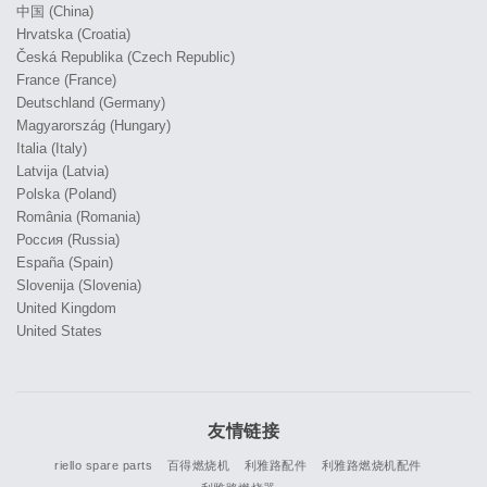
中国 (China)
Hrvatska (Croatia)
Česká Republika (Czech Republic)
France (France)
Deutschland (Germany)
Magyarország (Hungary)
Italia (Italy)
Latvija (Latvia)
Polska (Poland)
România (Romania)
Россия (Russia)
España (Spain)
Slovenija (Slovenia)
United Kingdom
United States
友情链接
riello spare parts
百得燃烧机
利雅路配件
利雅路燃烧机配件