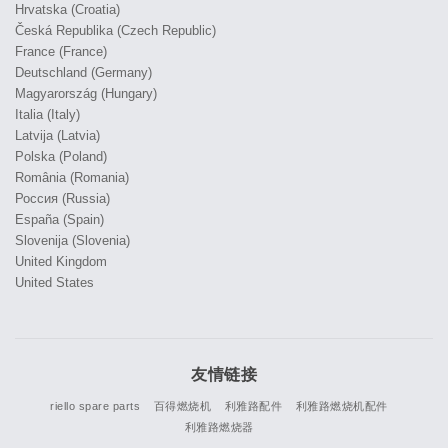
Hrvatska (Croatia)
Česká Republika (Czech Republic)
France (France)
Deutschland (Germany)
Magyarország (Hungary)
Italia (Italy)
Latvija (Latvia)
Polska (Poland)
România (Romania)
Россия (Russia)
España (Spain)
Slovenija (Slovenia)
United Kingdom
United States
友情链接
riello spare parts
百得燃烧机
利雅路配件
利雅路燃烧机配件
利雅路燃烧器