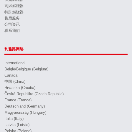
高温燃烧器
特殊燃烧器
售后服务
公司资讯
联系我们
利雅路网络
International
België/Belgique (Belgium)
Canada
中国 (China)
Hrvatska (Croatia)
Česká Republika (Czech Republic)
France (France)
Deutschland (Germany)
Magyarország (Hungary)
Italia (Italy)
Latvija (Latvia)
Polska (Poland)