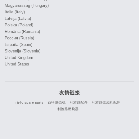
Magyarország (Hungary)
Italia (Italy)
Latvija (Latvia)
Polska (Poland)
România (Romania)
Россия (Russia)
España (Spain)
Slovenija (Slovenia)
United Kingdom
United States
友情链接
riello spare parts
百得燃烧机
利雅路配件
利雅路燃烧机配件
利雅路燃烧器