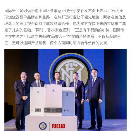
国际米兰足球俱乐部中国区董事总经理张小安在发布会上表示：“作为全
球燃烧器领导品牌的利雅路，在热舒适行业处于领先地位，两者在价值及
理念上的高度契合促成了此次精诚合作，也为双方在接下来的市场推广奠
定了扎实的基础。”同时，张小安也提到，“正是有了易购的加持，国际米
兰在中国才可以建立独特的“品效合一”的赞助营销体系，不仅从品牌角
度，更可以连同产品销售，两个方面同时助力合作伙伴的发展。”