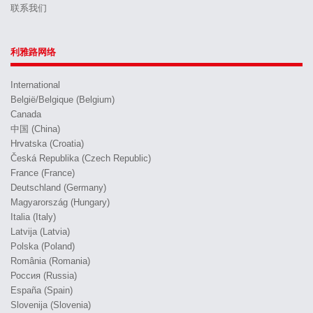
联系我们
利雅路网络
International
België/Belgique (Belgium)
Canada
中国 (China)
Hrvatska (Croatia)
Česká Republika (Czech Republic)
France (France)
Deutschland (Germany)
Magyarország (Hungary)
Italia (Italy)
Latvija (Latvia)
Polska (Poland)
România (Romania)
Россия (Russia)
España (Spain)
Slovenija (Slovenia)