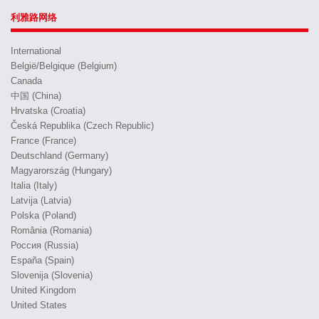
利雅路网络
International
België/Belgique (Belgium)
Canada
中国 (China)
Hrvatska (Croatia)
Česká Republika (Czech Republic)
France (France)
Deutschland (Germany)
Magyarország (Hungary)
Italia (Italy)
Latvija (Latvia)
Polska (Poland)
România (Romania)
Россия (Russia)
España (Spain)
Slovenija (Slovenia)
United Kingdom
United States