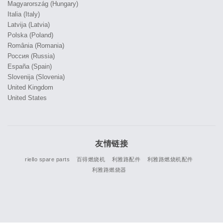
Magyarország (Hungary)
Italia (Italy)
Latvija (Latvia)
Polska (Poland)
România (Romania)
Россия (Russia)
España (Spain)
Slovenija (Slovenia)
United Kingdom
United States
友情链接
riello spare parts
百得燃烧机
利雅路配件
利雅路燃烧机配件
利雅路燃烧器